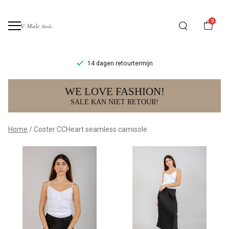
0
14 dagen retourtermijn
Coster
WE LOVE FASHION!
CCHeart
SALE KAN NIET RETOUR!
seamless
Home
Coster CCHeart seamless camisole
camisole
-
V-
male