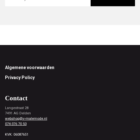
Footer
Algemene voorwaarden
Privacy Policy
Contact
Langestraat 28
7491 AG Delden
webshop@v-malemode.nl
074-376 70 50
KVK: 06087651