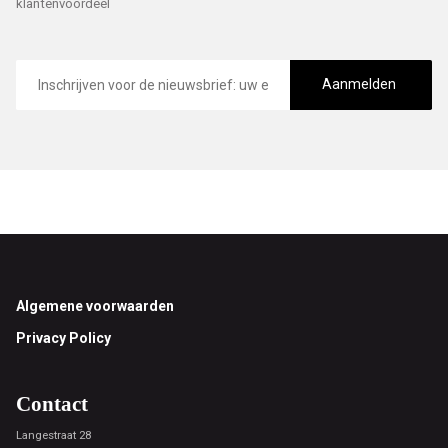
klantenvoordeel
E-
mailadres
Aanmelden
Footer
Algemene voorwaarden
Privacy Policy
Contact
Langestraat 28