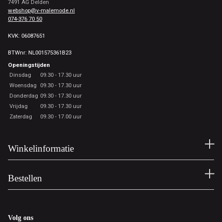
7491 AG Delden
webshop@v-malemode.nl
074-376 70 50
KVK: 06087651
BTWnr: NL001575361B23
Openingstijden
Dinsdag
09.30 - 17.30 uur
Woensdag
09.30 - 17.30 uur
Donderdag
09.30 - 17.30 uur
Vrijdag
09.30 - 17.30 uur
Zaterdag
09.30 - 17.00 uur
Winkelinformatie
Bestellen
Volg ons