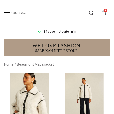
0
14 dagen retourtermijn
Beaumont
WE LOVE FASHION!
Maya
SALE KAN NIET RETOUR!
jacket
Home
Beaumont Maya jacket
-
V-
male
mode