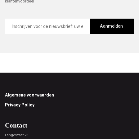
klantenvoordeel
E-
mailadres
Aanmelden
Footer
Algemene voorwaarden
Privacy Policy
Contact
Langestraat 28