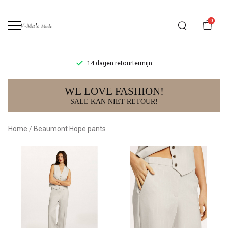
0
14 dagen retourtermijn
Beaumont
WE LOVE FASHION!
Hope
SALE KAN NIET RETOUR!
pants
Home
Beaumont Hope pants
-
V-
male
mode