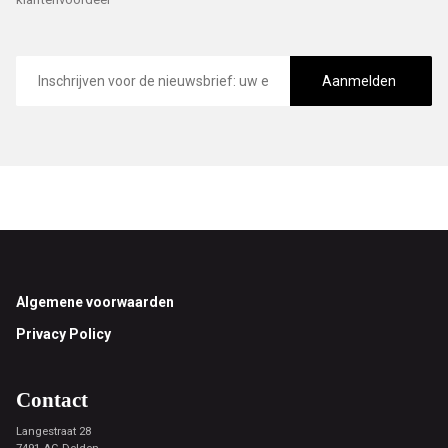
E-
mailadres
Aanmelden
Footer
Algemene voorwaarden
Privacy Policy
Contact
Langestraat 28