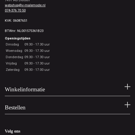
7491 AG Delden
webshop@v-malemode.nl
074-376 70 50
KVK: 06087651
BTWnr: NL001575361B23
Openingstijden
Dinsdag
09.30 - 17.30 uur
Woensdag
09.30 - 17.30 uur
Donderdag
09.30 - 17.30 uur
Vrijdag
09.30 - 17.30 uur
Zaterdag
09.30 - 17.00 uur
Winkelinformatie
Bestellen
Volg ons