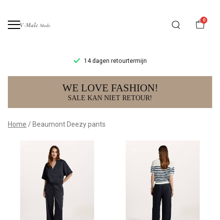
0
14 dagen retourtermijn
Beaumont
WE LOVE FASHION!
Deezy
SALE KAN NIET RETOUR!
pants
Home
Beaumont Deezy pants
-
V-
male
mode