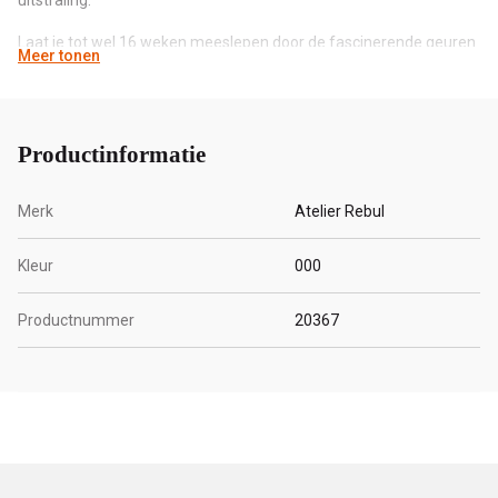
Laat je tot wel 16 weken meeslepen door de fascinerende geuren
Meer tonen
van Istanbul en voeg een vleugje glamour en magie toe aan je
woonruimte.
Productinformatie
Merk
Atelier Rebul
Kleur
000
Productnummer
20367