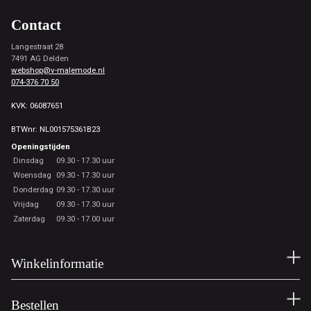
Contact
Langestraat 28
7491 AG Delden
webshop@v-malemode.nl
074-376 70 50
KVK: 06087651
BTWnr: NL001575361B23
Openingstijden
Dinsdag
09.30 - 17.30 uur
Woensdag
09.30 - 17.30 uur
Donderdag
09.30 - 17.30 uur
Vrijdag
09.30 - 17.30 uur
Zaterdag
09.30 - 17.00 uur
Winkelinformatie
Bestellen