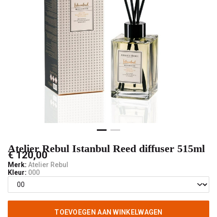
V-
male
mode
Atelier Rebul Istanbul Reed diffuser 515ml
€ 120,00
Merk:
Atelier Rebul
Kleur:
000
TOEVOEGEN AAN WINKELWAGEN