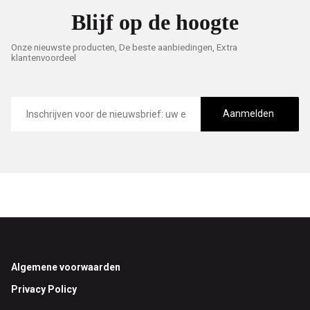
Blijf op de hoogte
Onze nieuwste producten, De beste aanbiedingen, Extra
klantenvoordeel
E-
mailadres
Aanmelden
Footer
Algemene voorwaarden
Privacy Policy