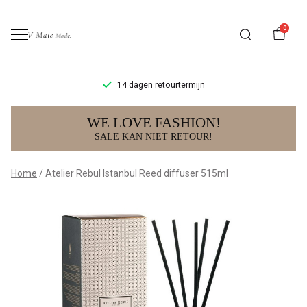
0
14 dagen retourtermijn
Atelier
WE LOVE FASHION!
Rebul
SALE KAN NIET RETOUR!
Istanbul
Home
Atelier Rebul Istanbul Reed diffuser 515ml
Reed
diffuser
515ml
-