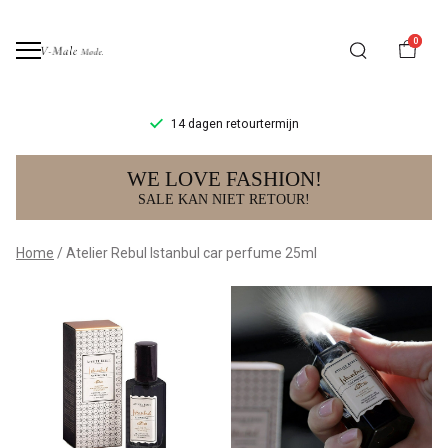
0
14 dagen retourtermijn
Atelier
WE LOVE FASHION!
Rebul
SALE KAN NIET RETOUR!
Istanbul
Home
Atelier Rebul Istanbul car perfume 25ml
car
perfume
25ml
-