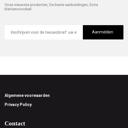
Onze nieuwste producten, De beste aanbiedingen, Extra
klantenvoordeel
E-
mailadres
Aanmelden
Footer
Algemene voorwaarden
Privacy Policy
Contact