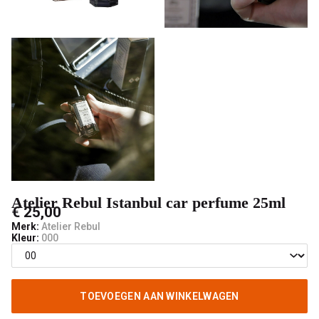
V-
male
mode
Atelier Rebul Istanbul car perfume 25ml
€ 25,00
Merk:
Atelier Rebul
Kleur:
000
TOEVOEGEN AAN WINKELWAGEN