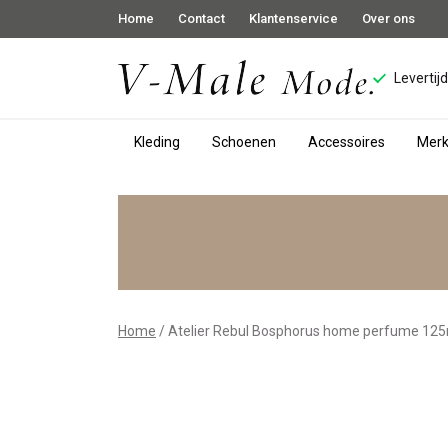
Home
Contact
Klantenservice
Over ons
Levertij
Kleding
Schoenen
Accessoires
Mer
Atelier
Rebul
Bosphorus
home
Home
Atelier Rebul Bosphorus home perfume 12
perfume
125ml