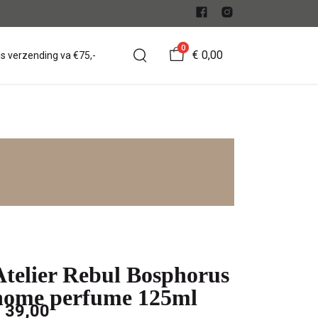
0
€ 0,00
is verzending va €75,-
Atelier Rebul Bosphorus
home perfume 125ml
 39,00