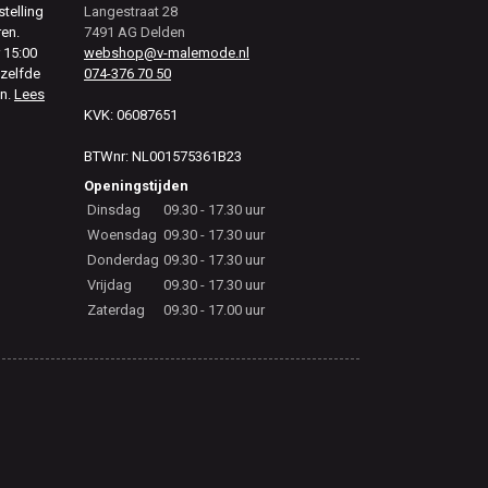
telling
Langestraat 28
ren.
7491 AG Delden
 15:00
webshop@v-malemode.nl
ezelfde
074-376 70 50
en.
Lees
KVK: 06087651
BTWnr: NL001575361B23
Openingstijden
Dinsdag
09.30 - 17.30 uur
Woensdag
09.30 - 17.30 uur
Donderdag
09.30 - 17.30 uur
Vrijdag
09.30 - 17.30 uur
Zaterdag
09.30 - 17.00 uur