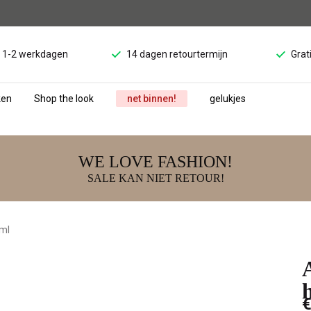
d 1-2 werkdagen
14 dagen retourtermijn
Grat
ken
Shop the look
net binnen!
gelukjes
WE LOVE FASHION!
SALE KAN NIET RETOUR!
5ml
€