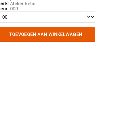
erk:
Atelier Rebul
leur:
000
TOEVOEGEN AAN WINKELWAGEN