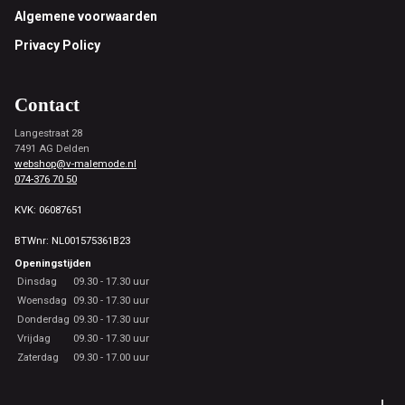
Footer
Algemene voorwaarden
Privacy Policy
Contact
Langestraat 28
7491 AG Delden
webshop@v-malemode.nl
074-376 70 50
KVK: 06087651
BTWnr: NL001575361B23
Openingstijden
Dinsdag
09.30 - 17.30 uur
Woensdag
09.30 - 17.30 uur
Donderdag
09.30 - 17.30 uur
Vrijdag
09.30 - 17.30 uur
Zaterdag
09.30 - 17.00 uur