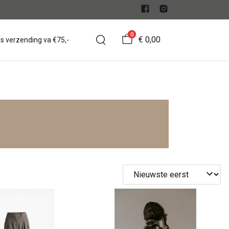
0
€ 0,00
is verzending va €75,-