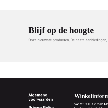
Blijf op de hoogte
Onze nieuwste producten, De beste aanbiedingen, 
Footer
Algemene
Winkelinform
voorwaarden
Vanaf 1998 is V-Male Mo
Privacy Policy