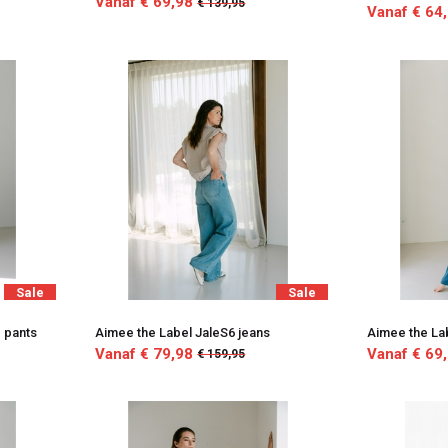
Vanaf € 69,98
€ 139,95
Vanaf € 64
Sale
Sale
 pants
Aimee the Label JaleS6 jeans
Aimee the La
Vanaf € 79,98
Vanaf € 69
€ 159,95