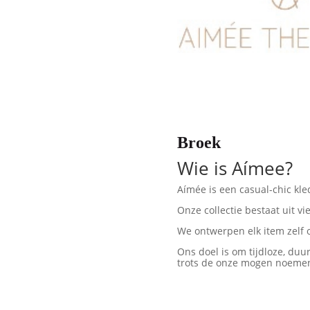
Broek
Wie is Aímee?
Aímée is een casual-chic kled
Onze collectie bestaat uit vi
We ontwerpen elk item zelf o
Ons doel is om tijdloze, duu
trots de onze mogen noeme