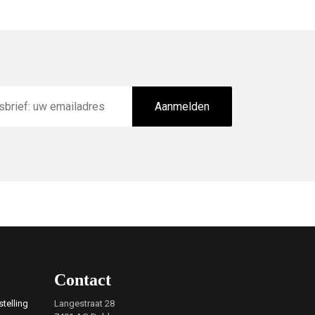
Aanmelden
Contact
telling
Langestraat 28