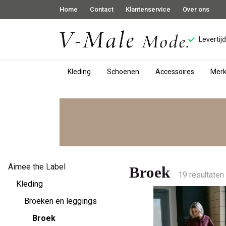
Home
Contact
Klantenservice
Over ons
Levertij
Kleding
Schoenen
Accessoires
Mer
Broek
-
V-
male
Aimee the Label
Broek
19 resultaten
mode
Kleding
Broeken en leggings
Broek