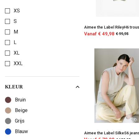
Kies een X-Balk om op te filteren
XS
S
Aimee the Label RileyH6 trou
M
Vanaf € 49,98
€ 99,95
L
XL
XXL
KLEUR
Kies een Kleur om op te filteren
Bruin
Beige
Grijs
Blauw
Aimee the Label SilkeS6 jean