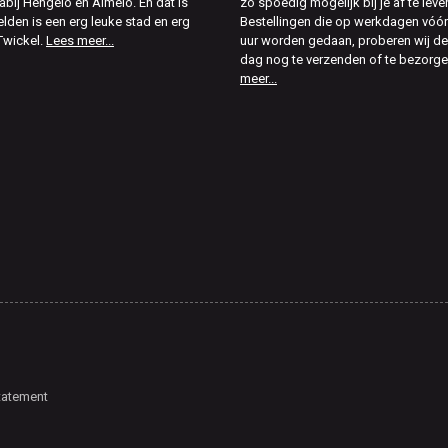
abij Hengelo en Almelo. En dat is
zo spoedig mogelijk bij je af te leve
elden is een erg leuke stad en erg
Bestellingen die op werkdagen vóór
Twickel.
Lees meer...
uur worden gedaan, proberen wij d
dag nog te verzenden of te bezorg
meer...
tatement