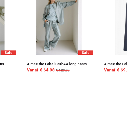
Sale
Sale
ans
Aimee the Label FaithAA long pants
Aimee the La
Vanaf € 64,98
Vanaf € 69
€ 129,95