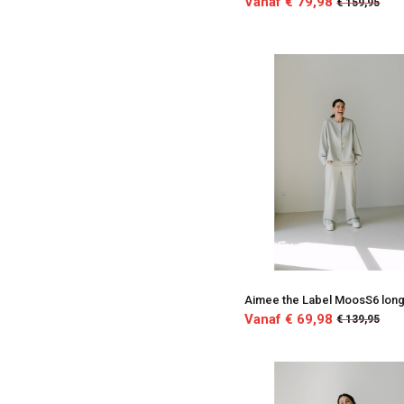
Vanaf € 79,98
€ 159,95
Aimee the Label MoosS6 long
Vanaf € 69,98
€ 139,95