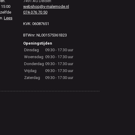
ren.
7491 AG Delden
 15:00
webshop@v-malemode.nl
ezelfde
074-376 70 50
en.
Lees
KVK: 06087651
BTWnr: NL001575361B23
Openingstijden
Dinsdag
09.30 - 17.30 uur
Woensdag
09.30 - 17.30 uur
Donderdag
09.30 - 17.30 uur
Vrijdag
09.30 - 17.30 uur
Zaterdag
09.30 - 17.00 uur