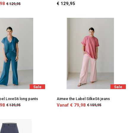
,98
€ 129,95
€ 129,95
Sale
Sale
bel LoveS6 long pants
Aimee the Label SilkeS6 jeans
,98
Vanaf € 79,98
€ 139,95
€ 159,95