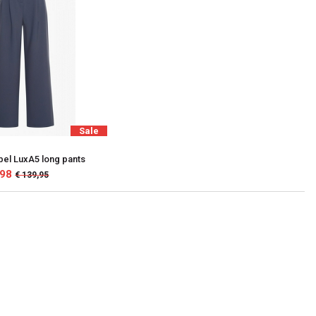
Sale
bel LuxA5 long pants
,98
€ 139,95