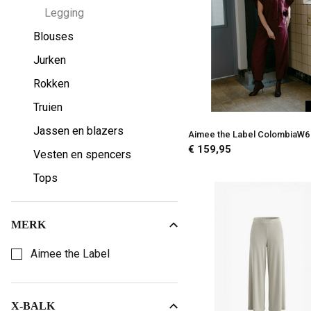
Legging
Blouses
Jurken
Rokken
Truien
Jassen en blazers
Aimee the Label ColombiaW6 
€ 159,95
Vesten en spencers
Tops
MERK
Kies een merk om op te filteren
Aimee the Label
X-BALK