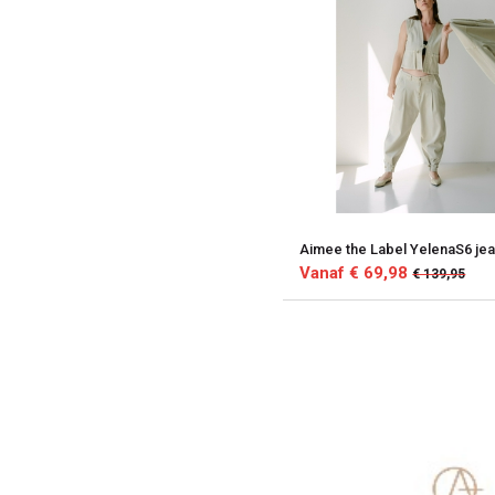
Aimee the Label YelenaS6 je
Vanaf € 69,98
€ 139,95