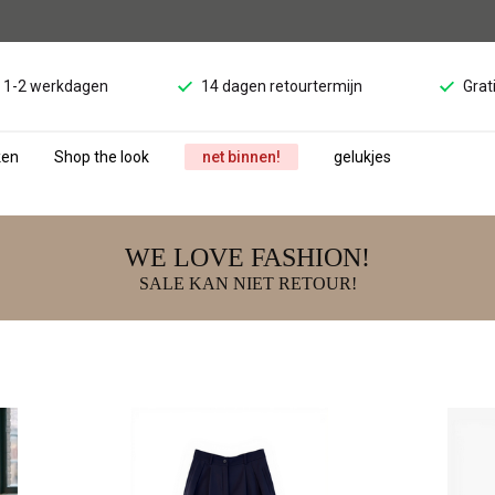
d 1-2 werkdagen
14 dagen retourtermijn
Grat
ken
Shop the look
net binnen!
gelukjes
WE LOVE FASHION!
SALE KAN NIET RETOUR!