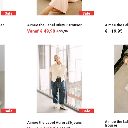
Sale
Sale
ser
Aimee the Label RileyH6 trouser
Aimee the La
Vanaf € 49,98
€ 119,95
€ 99,95
Sale
Sale
Aimee the La
s
Aimee the Label AuroraS6 jeans
trouser