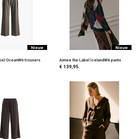
Nieuw
Nieuw
bel OceanW6 trousers
Aimee the Label IcelandW6 pants
€ 139,95