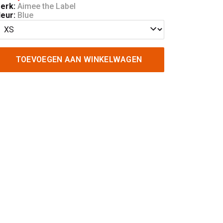
erk:
Aimee the Label
leur:
Blue
TOEVOEGEN AAN WINKELWAGEN