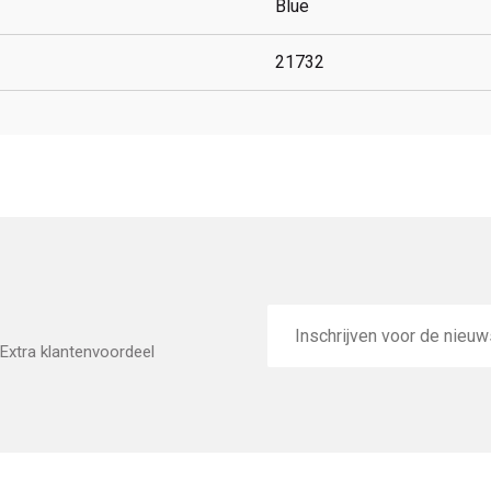
Blue
21732
E-
mailadres
Extra klantenvoordeel