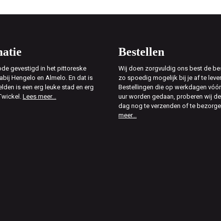
atie
Bestellen
de gevestigd in het pittoreske
Wij doen zorgvuldig ons best de bes
abij Hengelo en Almelo. En dat is
zo spoedig mogelijk bij je af te leve
elden is een erg leuke stad en erg
Bestellingen die op werkdagen vóór
Twickel.
Lees meer...
uur worden gedaan, proberen wij d
dag nog te verzenden of te bezorg
meer...