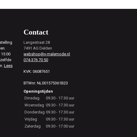
Contact
telling
Langestraat 28
ren.
7491 AG Delden
 15:00
webshop@v-malemode.nl
ezelfde
074-376 70 50
en.
Lees
KVK: 06087651
BTWnr: NL001575361B23
Openingstijden
Dinsdag
09.30 - 17.30 uur
Woensdag
09.30 - 17.30 uur
Donderdag
09.30 - 17.30 uur
Vrijdag
09.30 - 17.30 uur
Zaterdag
09.30 - 17.00 uur