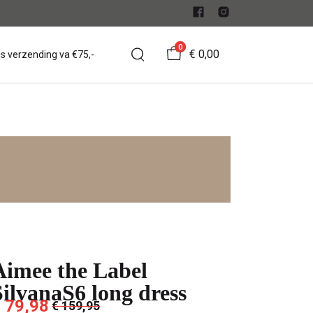
0
€ 0,00
is verzending va €75,-
Aimee the Label
SilvanaS6 long dress
 79,98
€ 159,95