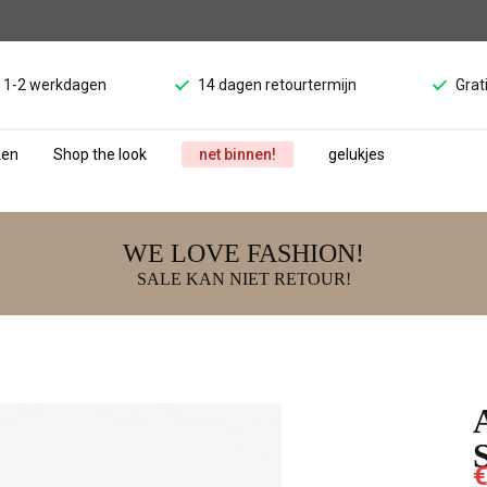
d 1-2 werkdagen
14 dagen retourtermijn
Grat
ken
Shop the look
net binnen!
gelukjes
WE LOVE FASHION!
SALE KAN NIET RETOUR!
€