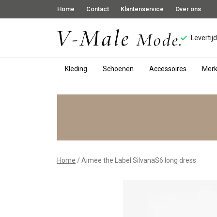
Home
Contact
Klantenservice
Over ons
Levertij
Kleding
Schoenen
Accessoires
Mer
Aimee
the
Label
SilvanaS6
Home
Aimee the Label SilvanaS6 long dress
long
dress