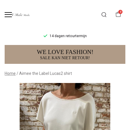
0
14 dagen retourtermijn
Aimee
WE LOVE FASHION!
the
SALE KAN NIET RETOUR!
Label
Home
Aimee the Label Lucas2 shirt
Lucas2
shirt
-
V-