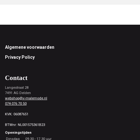
Footer
Algemene voorwaarden
Privacy Policy
Contact
Langestraat 28
7491 AG Delden
webshop@v-malemode.nl
074-376 70 50
KVK: 06087651
BTWnr: NL001575361B23
Openingstijden
Dinsdag
09.30 - 17.30 uur