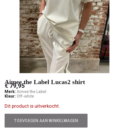
male
mode
Aimee the Label Lucas2 shirt
€ 79,95
Merk:
Aimee the Label
Kleur:
Off-white
Dit product is uitverkocht.
TOEVOEGEN AAN WINKELWAGEN