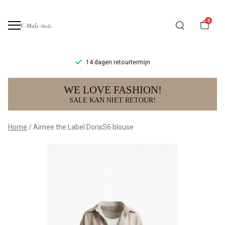
0
14 dagen retourtermijn
Aimee
WE LOVE FASHION!
the
SALE KAN NIET RETOUR!
Label
Home
Aimee the Label DorisS6 blouse
DorisS6
blouse
-
V-