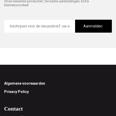
Onze nieuwste producten, De beste aanbiedingen, Extra
klantenvoordeel
E-
mailadres
Aanmelden
Footer
Algemene voorwaarden
Privacy Policy
Contact