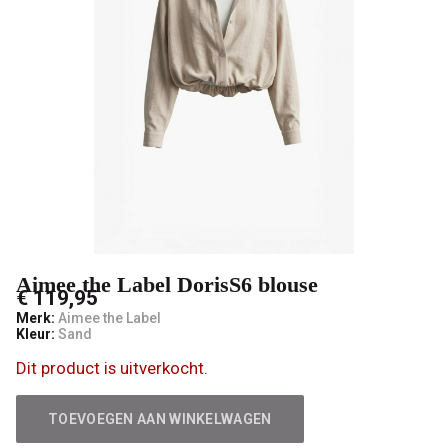
male
mode
Aimee the Label DorisS6 blouse
€ 119,95
Merk:
Aimee the Label
Kleur:
Sand
Dit product is uitverkocht.
TOEVOEGEN AAN WINKELWAGEN