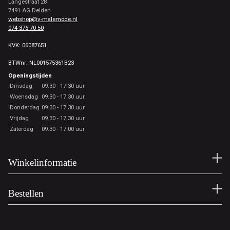
Langestraat 28
7491 AG Delden
webshop@v-malemode.nl
074-376 70 50
KVK: 06087651
BTWnr: NL001575361B23
Openingstijden
Dinsdag
09.30 - 17.30 uur
Woensdag
09.30 - 17.30 uur
Donderdag
09.30 - 17.30 uur
Vrijdag
09.30 - 17.30 uur
Zaterdag
09.30 - 17.00 uur
Winkelinformatie
Bestellen