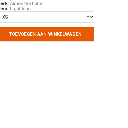
erk:
Aimee the Label
leur:
Light blue
TOEVOEGEN AAN WINKELWAGEN