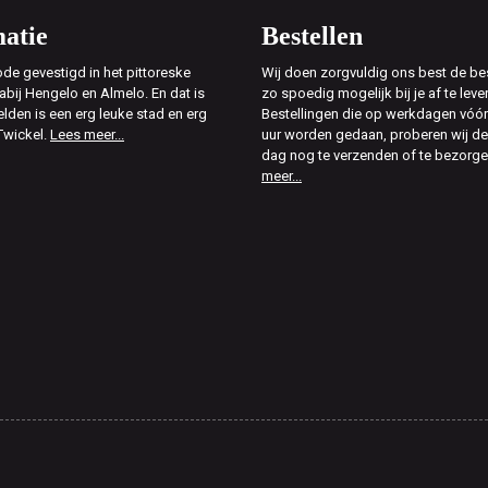
atie
Bestellen
de gevestigd in het pittoreske
Wij doen zorgvuldig ons best de bes
abij Hengelo en Almelo. En dat is
zo spoedig mogelijk bij je af te leve
elden is een erg leuke stad en erg
Bestellingen die op werkdagen vóór
Twickel.
Lees meer...
uur worden gedaan, proberen wij d
dag nog te verzenden of te bezorg
meer...