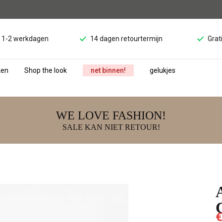
d 1-2 werkdagen
14 dagen retourtermijn
Grat
ken
Shop the look
net binnen!
gelukjes
WE LOVE FASHION!
SALE KAN NIET RETOUR!
€