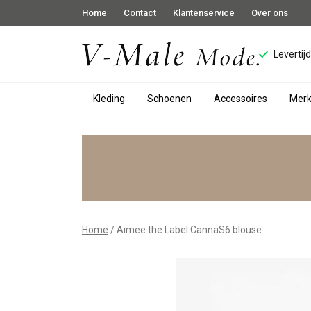
Home
Contact
Klantenservice
Over ons
Levertij
Kleding
Schoenen
Accessoires
Mer
Aimee
the
Label
CannaS6
Home
Aimee the Label CannaS6 blouse
blouse
-