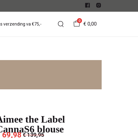
0
€ 0,00
is verzending va €75,-
Aimee the Label
CannaS6 blouse
 69,98
€ 139,95