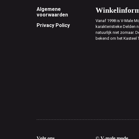
Footer
Algemene
Winkelinform
voorwaarden
Vanaf 1998 is V-Male Mo
Privacy Policy
karakteristieke Delden n
natuurlijk niet zomaar. D
bekend om het Kasteel 
Volg ons
© V-male mode