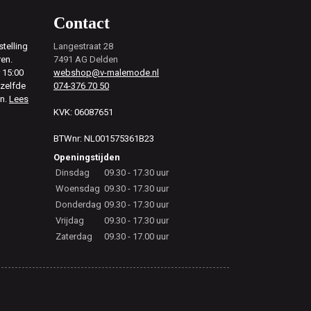
Contact
telling
Langestraat 28
ren.
7491 AG Delden
 15:00
webshop@v-malemode.nl
ezelfde
074-376 70 50
en.
Lees
KVK: 06087651
BTWnr: NL001575361B23
Openingstijden
Dinsdag
09.30 - 17.30 uur
Woensdag
09.30 - 17.30 uur
Donderdag
09.30 - 17.30 uur
Vrijdag
09.30 - 17.30 uur
Zaterdag
09.30 - 17.00 uur