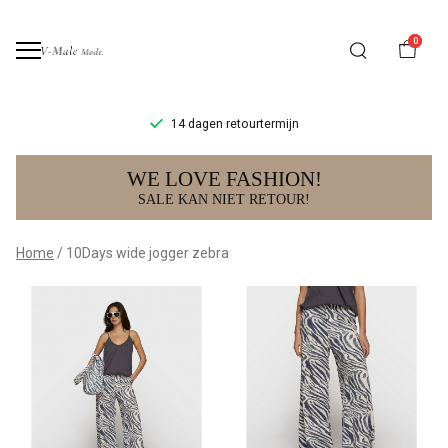
0
14 dagen retourtermijn
10Days
WE LOVE FASHION!
wide
SALE KAN NIET RETOUR!
jogger
Home
10Days wide jogger zebra
zebra
-
V-
male