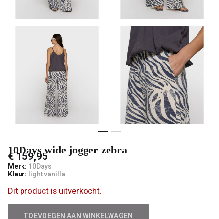
mode
10Days wide jogger zebra
€ 159,95
Merk:
10Days
Kleur:
light vanilla
Dit product is uitverkocht.
TOEVOEGEN AAN WINKELWAGEN