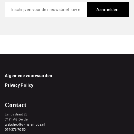
E-
mailadres
Aanmelden
Footer
Algemene voorwaarden
Privacy Policy
Contact
Langestraat 28
7491 AG Delden
webshop@v-malemode.nl
074-376 70 50