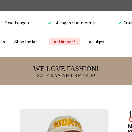
d 1-2 werkdagen
14 dagen retourtermijn
Grat
ken
Shop the look
net binnen!
gelukjes
WE LOVE FASHION!
SALE KAN NIET RETOUR!
€
M
K