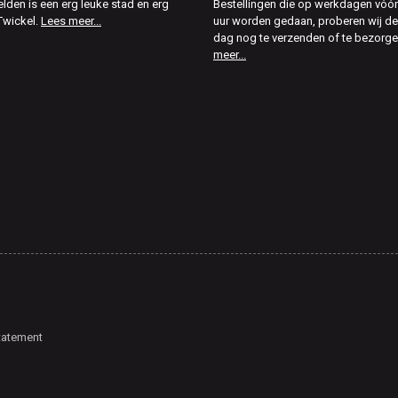
elden is een erg leuke stad en erg
Bestellingen die op werkdagen vóór
Twickel.
Lees meer...
uur worden gedaan, proberen wij d
dag nog te verzenden of te bezorg
meer...
tatement