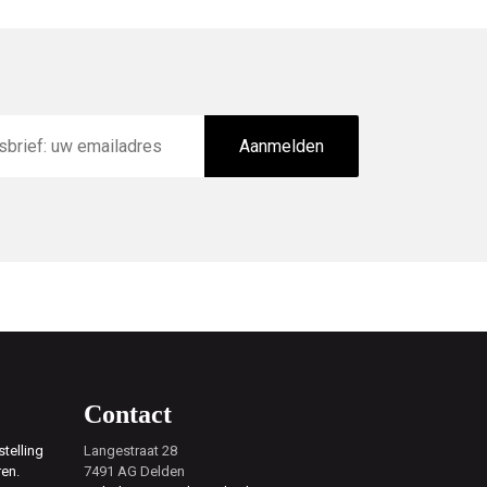
Aanmelden
Contact
telling
Langestraat 28
ren.
7491 AG Delden