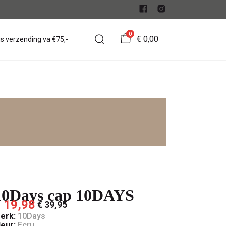
0
€ 0,00
is verzending va €75,-
10Days cap 10DAYS
 19,98
€ 39,95
erk:
10Days
leur:
Ecru