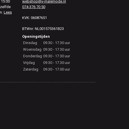
 15:00
webshop@v-malemode.nl
ezelfde
074-376 70 50
en.
Lees
KVK: 06087651
BTWnr: NL001575361B23
Openingstijden
Dinsdag
09.30 - 17.30 uur
Woensdag
09.30 - 17.30 uur
Donderdag
09.30 - 17.30 uur
Vrijdag
09.30 - 17.30 uur
Zaterdag
09.30 - 17.00 uur