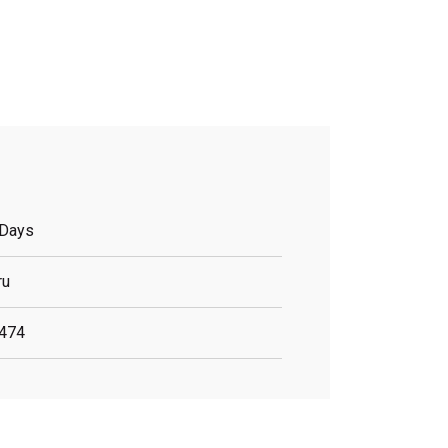
Days
ru
474