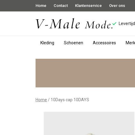
Home
Contact
Klantenservice
Over ons
Levertij
Kleding
Schoenen
Accessoires
Mer
10Days
cap
10DAYS
-
Home
10Days cap 10DAYS
V-
male