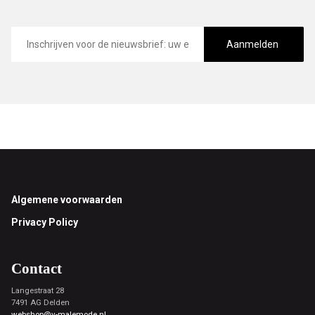
E-
mailadres
Aanmelden
Footer
Algemene voorwaarden
Privacy Policy
Contact
Langestraat 28
7491 AG Delden
webshop@v-malemode.nl