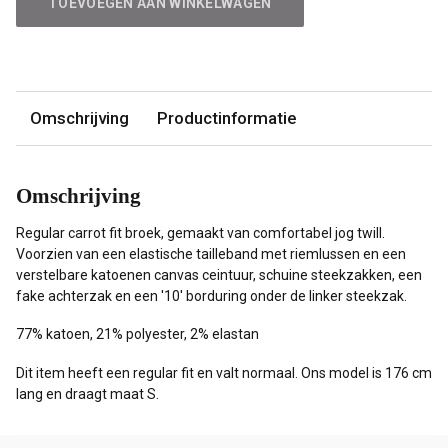
male
TOEVOEGEN AAN WINKELWAGEN
mode
Omschrijving
Productinformatie
Omschrijving
Regular carrot fit broek, gemaakt van comfortabel jog twill.
Voorzien van een elastische tailleband met riemlussen en een
verstelbare katoenen canvas ceintuur, schuine steekzakken, een
fake achterzak en een '10' borduring onder de linker steekzak.
77% katoen, 21% polyester, 2% elastan
Dit item heeft een regular fit en valt normaal. Ons model is 176 cm
lang en draagt maat S.