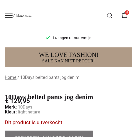
0
14 dagen retourtermijn
10Days
WE LOVE FASHION!
belted
SALE KAN NIET RETOUR!
pants
Home
10Days belted pants jog denim
jog
10Days belted pants jog denim
denim
€ 129,95
Merk:
10Days
-
Kleur:
light natural
Dit product is uitverkocht.
V-