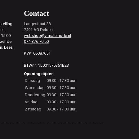
Contact
telling
Langestraat 28
ren.
7491 AG Delden
 15:00
webshop@v-malemode.nl
ezelfde
074-376 70 50
en.
Lees
KVK: 06087651
BTWnr: NL001575361B23
Openingstijden
Dinsdag
09.30 - 17.30 uur
Woensdag
09.30 - 17.30 uur
Donderdag
09.30 - 17.30 uur
Vrijdag
09.30 - 17.30 uur
Zaterdag
09.30 - 17.00 uur