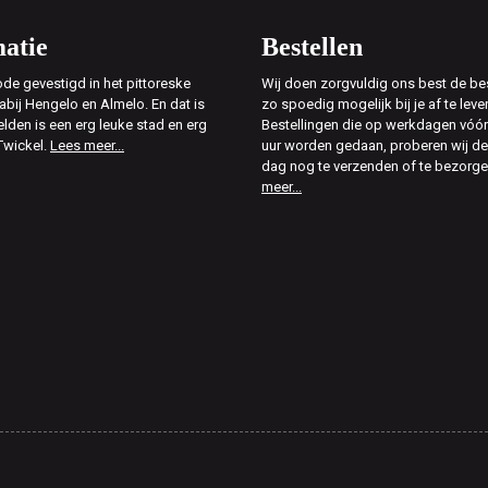
atie
Bestellen
de gevestigd in het pittoreske
Wij doen zorgvuldig ons best de bes
abij Hengelo en Almelo. En dat is
zo spoedig mogelijk bij je af te leve
elden is een erg leuke stad en erg
Bestellingen die op werkdagen vóór
Twickel.
Lees meer...
uur worden gedaan, proberen wij d
dag nog te verzenden of te bezorg
meer...