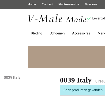
Home
Contact
Klantenservice
Over ons
Levertij
Kleding
Schoenen
Accessoires
Mer
0039
Italy
-
V-
0039 Italy
0039 Italy
0 resu
male
Geen producten gevonden
mode