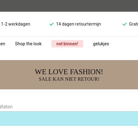
d 1-2 werkdagen
14 dagen retourtermijn
Grat
ken
Shop the look
net binnen!
gelukjes
WE LOVE FASHION!
SALE KAN NIET RETOUR!
ltaten