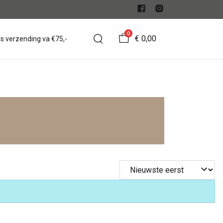
0
€ 0,00
is verzending va €75,-